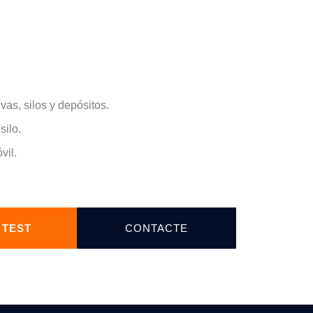
as, silos y depósitos.
silo.
vil.
 TEST
CONTACTE