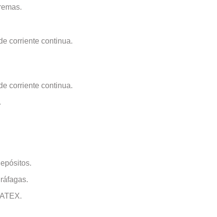
tremas.
de corriente continua.
de corriente continua.
.
depósitos.
 ráfagas.
n ATEX.